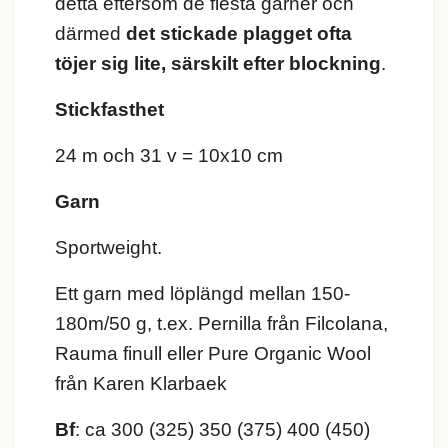
detta eftersom de flesta garner och
därmed
det stickade plagget ofta
töjer sig lite, särskilt efter blockning
.
Stickfasthet
24 m och 31 v = 10x10 cm
Garn
Sportweight.
Ett garn med löplängd mellan 150-
180m/50 g, t.ex. Pernilla från Filcolana,
Rauma finull eller Pure Organic Wool
från Karen Klarbaek
Bf
: ca 300 (325) 350 (375) 400 (450)