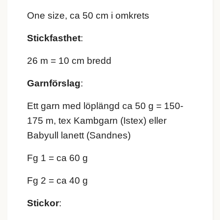
One size, ca 50 cm i omkrets
Stickfasthet
:
26 m = 10 cm bredd
Garnförslag
:
Ett garn med löplängd ca 50 g = 150-
175 m, tex Kambgarn (Istex) eller
Babyull lanett (Sandnes)
Fg 1 = ca 60 g
Fg 2 = ca 40 g
Stickor
: