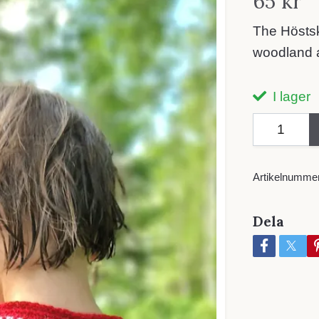
65 kr
The Höstsk
woodland a
I lager
Artikelnummer
Dela