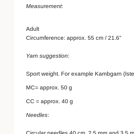
Measurement
:
Adult
Circumference: approx. 55 cm / 21.6”
Yarn suggestion
:
Sport weight. For example Kambgarn (Istex)
MC= approx. 50 g
CC = approx. 40 g
Needles
:
Circular needles 40 cm, 2.5 mm and 3.5 