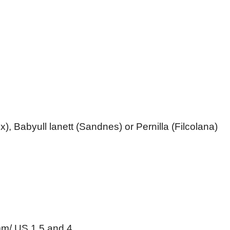
, Babyull lanett (Sandnes) or Pernilla (Filcolana)
mm/ US 1.5 and 4