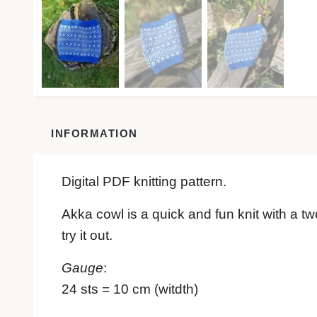
INFORMATION
Digital PDF knitting pattern.
Akka cowl is a quick and fun knit with a t
try it out.
Gauge
:
24 sts = 10 cm (witdth)