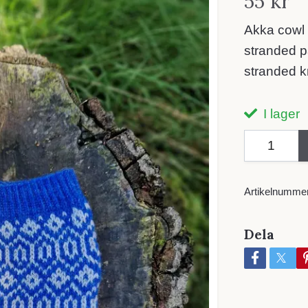
55 kr
Akka cowl 
stranded pa
stranded kn
I lager
Artikelnummer
Dela